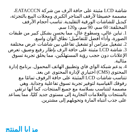
شاشة LCD مثبتة على حافة الرف من شركة EATACCCN،
مصممة خصيصًا لأرفف المتاجر الكبرى ومحلات البيع بالتجزئة،
كبديل للشاشات الورقية التقليدية. تناسب أحجام الأرفف
المختلفة: 60 سم، 90 سم، و120 سم.
1. تباين عالي، وسطوع عالٍ، مما يحسن بشكل كبير من طبقات
الصورة، وأداء أفضل للتفاصيل؛ نطاق ألوان واسع.
2. تشغيل متزامن أو تشغيل تفاعلي بين شاشات عرض مختلفة
3. شاشة LCD مثبتة على حافة الرف بإطار رفيع وضيق، تعرض
الإعلانات دون حجب رؤية المستهلكين، مما يخلق تجربة تسوق
مثالية.
4. يدعم شبكة الواي فاي وتطبيق الهاتف المحمول. برنامج إدارة
المحتوى (CMS) اختياري لإدارة المحتوى عن بعد.
تتناسب شاشات LCD المثبتة على حافة الرفوف تمامًا مع
رفوفك القياسية لتوفير تجربة تسوق تفاعلية وجذابة. وهي
مصممة لتتناسب بسلاسة مع جميع المنتجات، كما أنها ترتقي
بالمنتجات والعلامات التجارية إلى مستوى جديد كليًا، مما يساعد
على جذب انتباه المارة وتحويلهم إلى مشترين.
مزايا المنتج