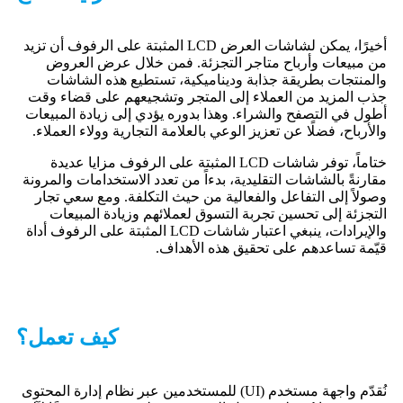
أخيرًا، يمكن لشاشات العرض LCD المثبتة على الرفوف أن تزيد
من مبيعات وأرباح متاجر التجزئة. فمن خلال عرض العروض
والمنتجات بطريقة جذابة وديناميكية، تستطيع هذه الشاشات
جذب المزيد من العملاء إلى المتجر وتشجيعهم على قضاء وقت
أطول في التصفح والشراء. وهذا بدوره يؤدي إلى زيادة المبيعات
والأرباح، فضلًا عن تعزيز الوعي بالعلامة التجارية وولاء العملاء.
ختاماً، توفر شاشات LCD المثبتة على الرفوف مزايا عديدة
مقارنةً بالشاشات التقليدية، بدءاً من تعدد الاستخدامات والمرونة
وصولاً إلى التفاعل والفعالية من حيث التكلفة. ومع سعي تجار
التجزئة إلى تحسين تجربة التسوق لعملائهم وزيادة المبيعات
والإيرادات، ينبغي اعتبار شاشات LCD المثبتة على الرفوف أداة
قيّمة تساعدهم على تحقيق هذه الأهداف.
كيف تعمل؟
نُقدّم واجهة مستخدم (UI) للمستخدمين عبر نظام إدارة المحتوى