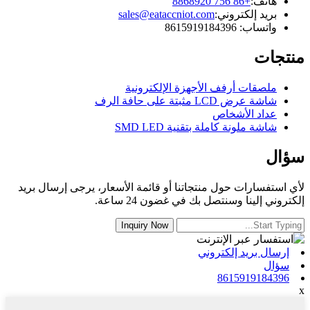
هاتف:
+86 756 8868920
بريد إلكتروني:
sales@eataccniot.com
واتساب: 8615919184396
منتجات
ملصقات أرفف الأجهزة الإلكترونية
شاشة عرض LCD مثبتة على حافة الرف
عداد الأشخاص
شاشة ملونة كاملة بتقنية SMD LED
سؤال
لأي استفسارات حول منتجاتنا أو قائمة الأسعار، يرجى إرسال بريد
إلكتروني إلينا وسنتصل بك في غضون 24 ساعة.
إرسال بريد إلكتروني
سؤال
8615919184396
x