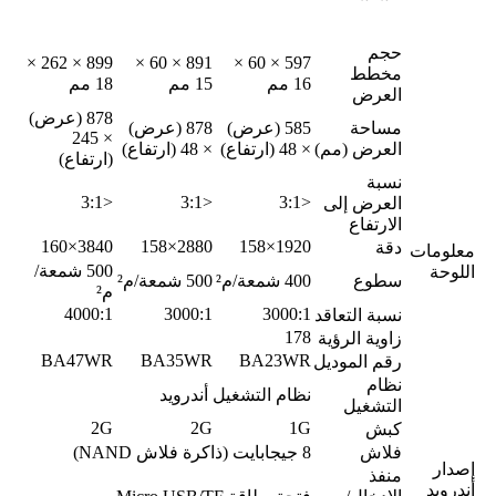
حجم
899 × 262 ×
891 × 60 ×
597 × 60 ×
مخطط
16 مم
15 مم
18 مم
العرض
878 (عرض)
مساحة
585 (عرض)
878 (عرض)
× 245
العرض (مم)
× 48 (ارتفاع)
× 48 (ارتفاع)
(ارتفاع)
نسبة
<3:1
<3:1
<3:1
العرض إلى
الارتفاع
3840×160
2880×158
1920×158
دقة
معلومات
500 شمعة/
اللوحة
سطوع
400 شمعة/م²
500 شمعة/م²
م²
4000:1
3000:1
3000:1
نسبة التعاقد
178
زاوية الرؤية
BA47WR
BA35WR
BA23WR
رقم الموديل
نظام
نظام التشغيل أندرويد
التشغيل
2G
2G
1G
كبش
فلاش
8 جيجابايت (ذاكرة فلاش NAND)
إصدار
منفذ
أندرويد