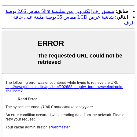
سابق:
ملصق رف إلكتروني من سلسلة Slim مقاس 2.66 بوصة
التالي:
شاشة عرض LCD مقاس 35 بوصة مثبتة على حافة
الرف