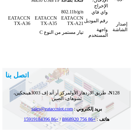
الإدخال/
فتحة بطاقة Micro USB/TF
الإخراج
802.11b/g/n
واي فاي
EATACCN
EATACCN
EATACCN
رقم الموديل
TX-A36
TX-A35
TX-A21
إصدار
الشاشة
واجهة
تيار مستمر من النوع C
المستخدم
اتصل بنا
128، طريق الازدهار الأول
N
مركز آر آند إف 3003
هينجكين،
تشوهاى، الصين
بريد إلكتروني
:
sales@eataccniot.com
هاتف
:
+86 756 8868920
/
+86 15919184396