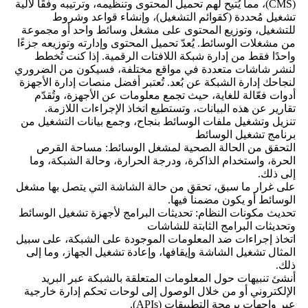
(CMS)، مما يُتيح لهم تحميل المحتوى وتنظيمه، وترتيبه وفقًا لآلية
تشغيل مُحددة (كقوائم التشغيل)، وإنشاء قواعد وشروط
للتشغيل، وتوزيع المحتوى على مشغل وسائط واحد أو مجموعة
من مشغلات الوسائط. يُعدّ تحميل المحتوى وإدارته وتوزيعه جزءًا
واحدًا فقط من إدارة شبكة اللافتات الرقمية. إذا كنت تُخطط
لنشر شاشات متعددة في مواقع مختلفة، فسيكون من الضروري
لنجاحك إدارة الشبكة عن بُعد. تُعتبر أفضل منصات إدارة الأجهزة
أدوات فعّالة للغاية، حيث تجمع معلومات عن الأجهزة، وتُقدّم
تقارير عن هذه البيانات، وتستطيع اتخاذ الإجراءات اللازمة.
تنزيل وتشغيل ملفات الوسائط بنجاح، وجمع بيانات التشغيل من
برنامج تشغيل الوسائط
التحقق من الحالة الصحية لمشغل الوسائط: مساحة القرص
الحرة، واستخدام الذاكرة، ودرجة الحرارة، وحالة الشبكة، وما
إلى ذلك.
على غرار ما سبق، تحقق من حالة الشاشة التي يتصل بها مشغل
الوسائط أو يكون مضمناً فيها.
تحديث مكونات النظام: تحديثات البرامج لأجهزة تشغيل الوسائط
وتحديثات البرامج الثابتة للشاشات
اتخاذ إجراءات ضد المعلومات الموجودة على الشبكة، على سبيل
المثال تشغيل الشاشة وإيقافها، وإعادة تشغيل الجهاز، وما إلى
ذلك.
أنشئ تنبيهات حول المعلومات المتعلقة بالشبكة عبر البريد
الإلكتروني أو من خلال الوصول إلى لوحات تحكم إدارة خارجية
عبر واجهات برمجة التطبيقات (APIs).