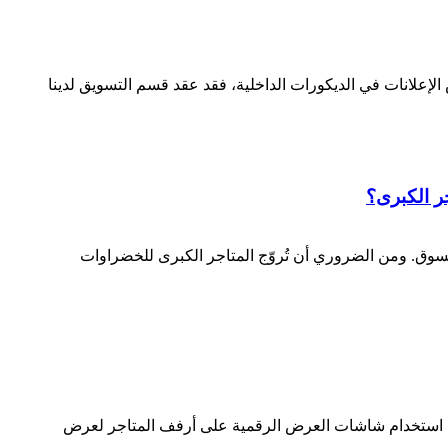
الإعلانات في الديكورات الداخلية، فقد عقد قسم التسويق لدينا
ر الكبرى؟
تسوق. ومن الضروري أن تُروّج المتاجر الكبرى للخضراوات
ت بتركيب شاشات LCD. قال ماثيو، مدير مبيعات المتجر، إن استخدام شاشات العرض الرقمية على أرفف المتاجر لعرض