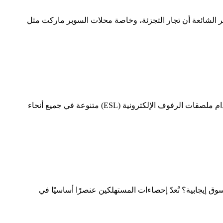
هر الشائعة أن تجار التجزئة، وخاصة محلات السوبر ماركت مثل
مع التوسع السريع لمحلات السوبر ماركت ومتاجر البيع بالتجزئة في السنوات الأخيرة، يكتشف الكثير من الناس أن حالات استخدام ملصقات الرفوف الإلكترونية (ESL) متنوعة في جميع أنحاء
ين يزداد بنسبة تصل إلى 40% تقريبًا عندما يحظون بتجربة تسوق إيجابية؟ تُعدّ إحصاءات المستهلكين عنصرًا أساسيًا في