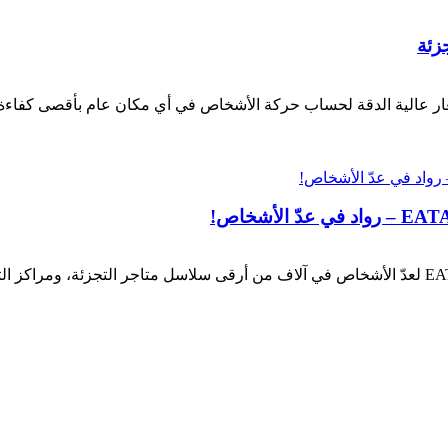
زئة
نظام حائز على جوائز عالمية. تم تركيب نظام EATACSENS لعدّ الأشخاص في آلاف من أرقى سلاسل م