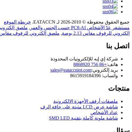
جميع الحقوق محفوظة © 2010-2026 لـ EATACCN.
خريطة الموقع
مستشعر عدّ الأشخاص PC8-AI حسب الجنس والعمر
,
ملصق إلكتروني لل
إلكتروني للرفوف مقاس 2.13 بوصة
,
ملصق إلكتروني للرفوف مقاس 2.66 بوص
اتصل بنا
شركة إي إيه للإلكترونيات المحدودة
هاتف:
+86 756 8868920
بريد إلكتروني:
sales@eataccniot.com
واتساب: 8615919184396
منتجات
ملصقات أرفف الأجهزة الإلكترونية
شاشة عرض LCD مثبتة على حافة الرف
عداد الأشخاص
شاشة ملونة كاملة بتقنية SMD LED
سؤال