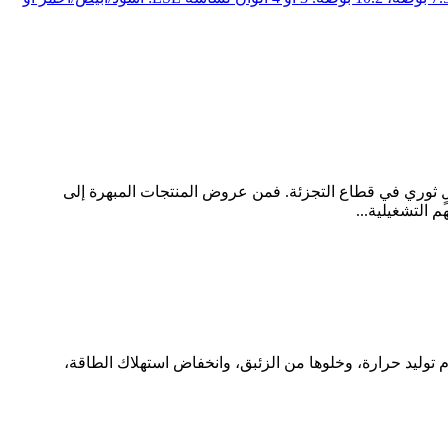
جربة المستهلك هي المعيار الأساسي للنجاح، برزت تقنية مصابيح LED بتقنية التثبيت السطحي (SMD) كعاملٍ ثوري في قطاع التجزئة. فمن عروض المنتجات المبهرة إلى
صغر الحجم، وعدم توليد حرارة، وخلوها من الزئبق، وانخفاض استهلاك الطاقة،