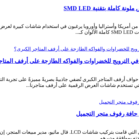
كاملة بتقنية SMD LED
اء من أمريكا وأستراليا وأوروبا يرغبون في استخدام شاشات كبيرة لعرض 
ـ...
 الترويج للخضراوات والفواكه الطازجة على أرفف المتاج
واف أرفف المتاجر الكبرى تُضفي جاذبيةً بصريةً مميزةً على تجربة ال
ى التي تستخدم شاشات العرض الرقمية على أرفف متاجرنا...
حافة رفوف متجر التجميل
في الشهر الماضي، أجرينا تحقيقًا حول أحد متاجر التجميل التي قام
دته بموافقة مديرهم.