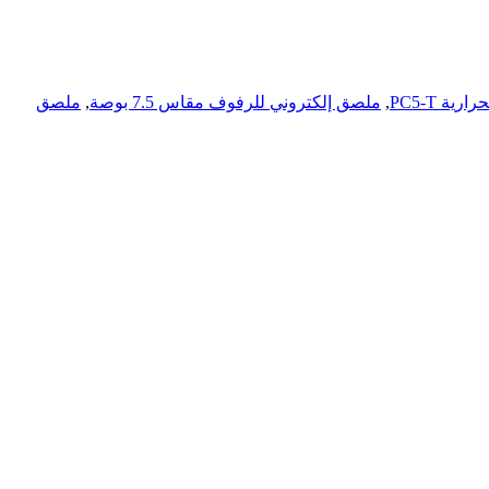
ة PC5-T
,
ملصق إلكتروني للرفوف مقاس 7.5 بوصة
,
ملصق