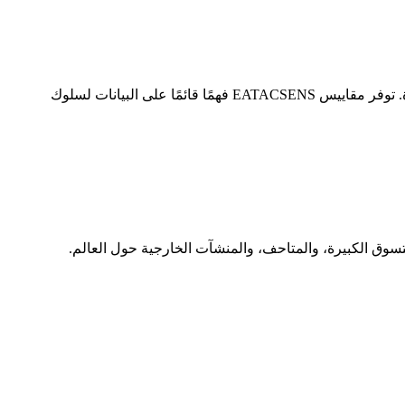
نظام متطور لتتبع حركة الأشخاص: صُممت أجهزة استشعار عالية الدقة لحساب حركة الأشخاص في أي مكان عام بأقصى كفاءة. توفر مقاييس EATACSENS فهمًا قائمًا على البيانات لسلوك
تاجر التجزئة، ومراكز التسوق الكبيرة، والمتاحف، والمنشآت الخارجية حول العالم.